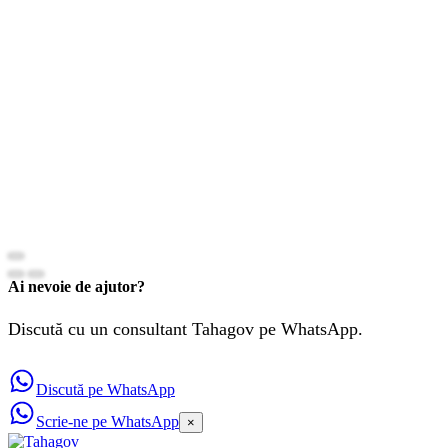
Ai nevoie de ajutor?
Discută cu un consultant Tahagov pe WhatsApp.
Discută pe WhatsApp
Scrie-ne pe WhatsApp
×