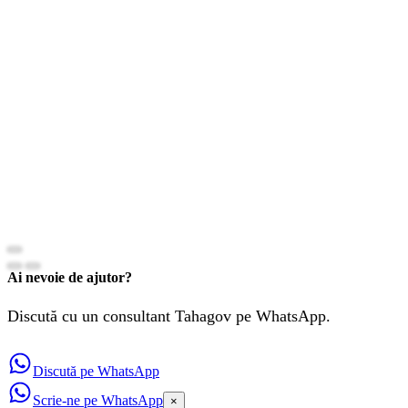
Ai nevoie de ajutor?
Discută cu un consultant Tahagov pe WhatsApp.
Discută pe WhatsApp
Scrie-ne pe WhatsApp
×