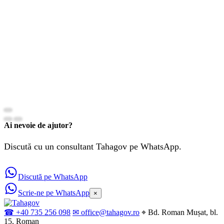
Ai nevoie de ajutor?
Discută cu un consultant Tahagov pe WhatsApp.
Discută pe WhatsApp
Scrie-ne pe WhatsApp
×
☎
+40 735 256 098
✉
office@tahagov.ro
⌖
Bd. Roman Mușat, bl.
15, Roman