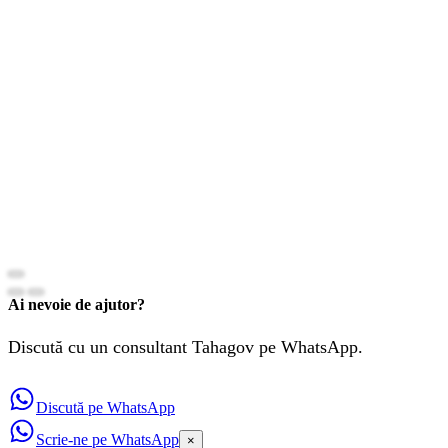
Ai nevoie de ajutor?
Discută cu un consultant Tahagov pe WhatsApp.
Discută pe WhatsApp
Scrie-ne pe WhatsApp
×