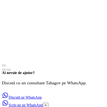
Ai nevoie de ajutor?
Discută cu un consultant Tahagov pe WhatsApp.
Discută pe WhatsApp
Scrie-ne pe WhatsApp
×