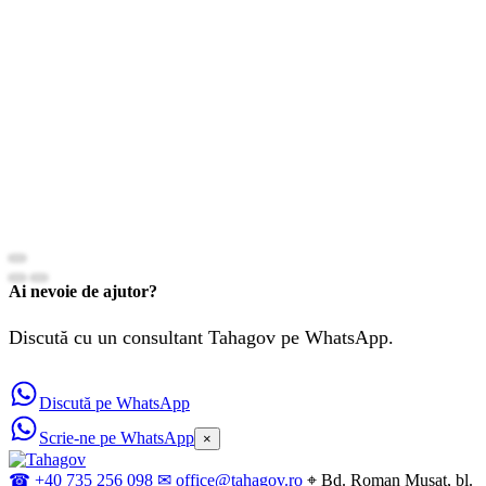
Ai nevoie de ajutor?
Discută cu un consultant Tahagov pe WhatsApp.
Discută pe WhatsApp
Scrie-ne pe WhatsApp
×
☎
+40 735 256 098
✉
office@tahagov.ro
⌖
Bd. Roman Mușat, bl.