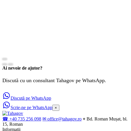
Ai nevoie de ajutor?
Discută cu un consultant Tahagov pe WhatsApp.
Discută pe WhatsApp
Scrie-ne pe WhatsApp
×
☎
+40 735 256 098
✉
office@tahagov.ro
⌖
Bd. Roman Mușat, bl.
15, Roman
Informații