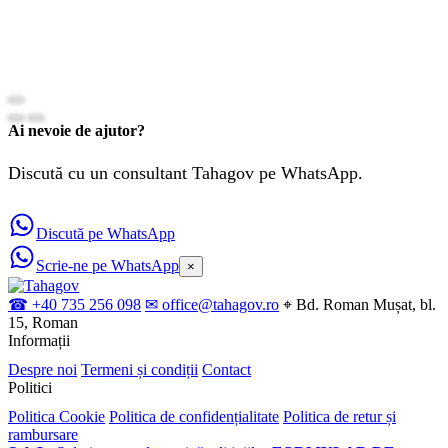
Ai nevoie de ajutor?
Discută cu un consultant Tahagov pe WhatsApp.
Discută pe WhatsApp
Scrie-ne pe WhatsApp
×
☎
+40 735 256 098
✉
office@tahagov.ro
⌖
Bd. Roman Mușat, bl.
15, Roman
Informații
Despre noi
Termeni și condiții
Contact
Politici
Politica Cookie
Politica de confidențialitate
Politica de retur și
rambursare