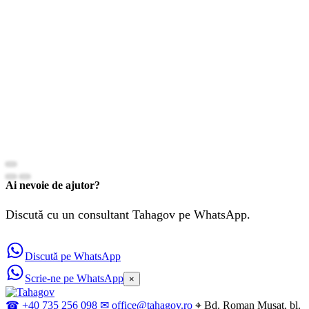
Ai nevoie de ajutor?
Discută cu un consultant Tahagov pe WhatsApp.
Discută pe WhatsApp
Scrie-ne pe WhatsApp
×
☎
+40 735 256 098
✉
office@tahagov.ro
⌖
Bd. Roman Mușat, bl.