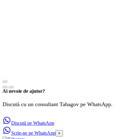
Ai nevoie de ajutor?
Discută cu un consultant Tahagov pe WhatsApp.
Discută pe WhatsApp
Scrie-ne pe WhatsApp
×