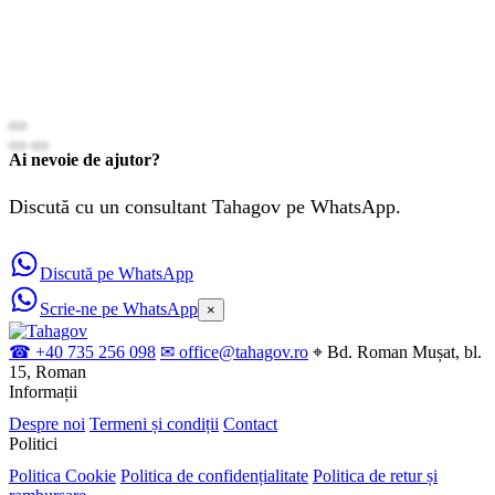
Ai nevoie de ajutor?
Discută cu un consultant Tahagov pe WhatsApp.
Discută pe WhatsApp
Scrie-ne pe WhatsApp
×
☎
+40 735 256 098
✉
office@tahagov.ro
⌖
Bd. Roman Mușat, bl.
15, Roman
Informații
Despre noi
Termeni și condiții
Contact
Politici
Politica Cookie
Politica de confidențialitate
Politica de retur și