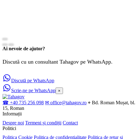
Ai nevoie de ajutor?
Discută cu un consultant Tahagov pe WhatsApp.
Discută pe WhatsApp
Scrie-ne pe WhatsApp
×
☎
+40 735 256 098
✉
office@tahagov.ro
⌖
Bd. Roman Mușat, bl.
15, Roman
Informații
Despre noi
Termeni și condiții
Contact
Politici
Politica Cookie
Politica de confidențialitate
Politica de retur și