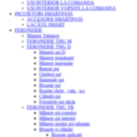
USI INTERIOR LA COMANDA
USI INTERIOR VOPSITE LA COMANDA
INCUIETORI SMARTPASS
ACCESORII SMARTPASS
LACĂTE SMART
FERONERIE
Manere Tahagov
FERONERIE THG M
FERONERIE THG D
Manere usi D
Manere tragatoare
Manere ingropate
Butoni usi
Opritori usi
Balamale usi
Broaste usi
Rozete cheie , yala , wc
Cilindri usi
Feronerie usi sticla
FERONERIE THG TB
Mânere uși exterior
Mânere uși interior
Mânere pentru uși glisante
Broaște și cilindri
Broaște aplicate